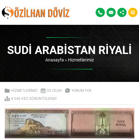
SUDI ARABISTAN RIYALI
Anasayfa
»
Hizmetlerimiz
HIZMETLERIMIZ
05 OCAK
YORUM YOK
4.546 KEZ GÖRÜNTÜLENDI
1-1
1-2