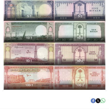
5-1
5-2
10-1
10-2
50-1
50-2
100-1
100-2