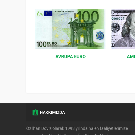
AVRUPA EURO
AME
HAKKIMIZDA
Özilhan Döviz olarak 1993 yılında halen faaliyetlerimize