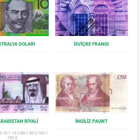
TRALYA DOLARI
İSVIÇRE FRANGI
ARABISTAN RIYALI
İNGILIZ PAUNT
-2 10-1 10-2 50-1 50-2 100-1
100-2