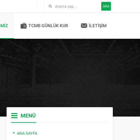
ARA
IMIZ
TCMB GÜNLÜK KUR
İLETIŞIM
MENÜ
ANA SAYFA