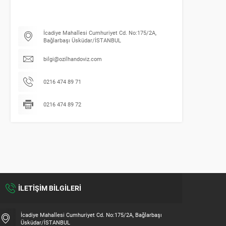
İcadiye Mahallesi Cumhuriyet Cd. No:175/2A,
Bağlarbaşı Üsküdar/İSTANBUL
bilgi@ozilhandoviz.com
0216 474 89 71
0216 474 89 72
İLETİŞİM BİLGİLERİ
İcadiye Mahallesi Cumhuriyet Cd. No:175/2A, Bağlarbaşı
Üsküdar/İSTANBUL