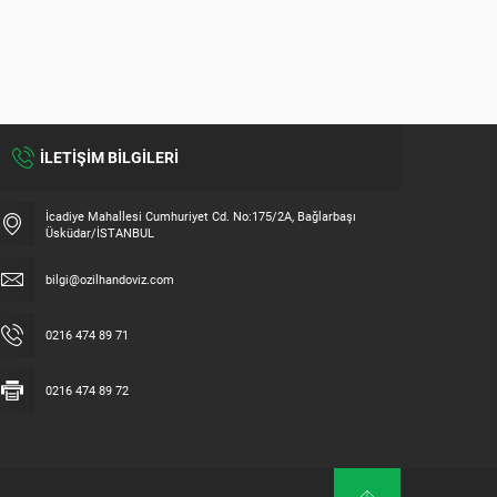
CAN MAKE YOU
ÖZILH
İLETİŞİM BİLGİLERİ
İcadiye Mahallesi Cumhuriyet Cd. No:175/2A, Bağlarbaşı
Üsküdar/İSTANBUL
bilgi@ozilhandoviz.com
0216 474 89 71
0216 474 89 72