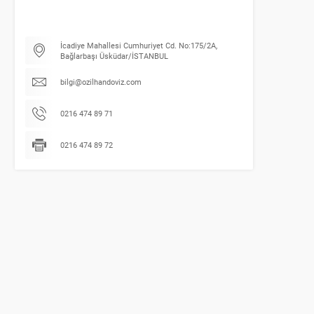
İcadiye Mahallesi Cumhuriyet Cd. No:175/2A,
Bağlarbaşı Üsküdar/İSTANBUL
bilgi@ozilhandoviz.com
0216 474 89 71
0216 474 89 72
ÖZILHAN DÖVIZ
“CRYPTOCURRENCY: HOW A BOT