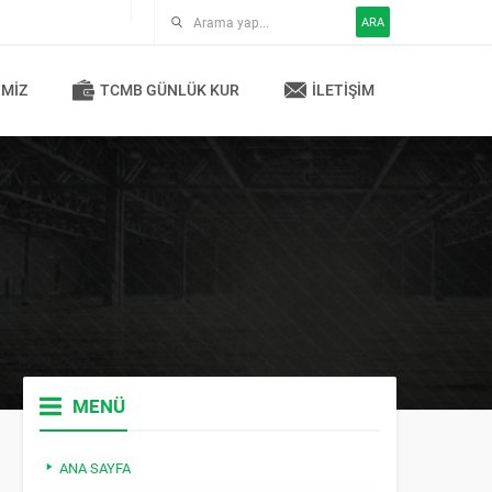
ARA
IMIZ
TCMB GÜNLÜK KUR
İLETIŞIM
MENÜ
ANA SAYFA