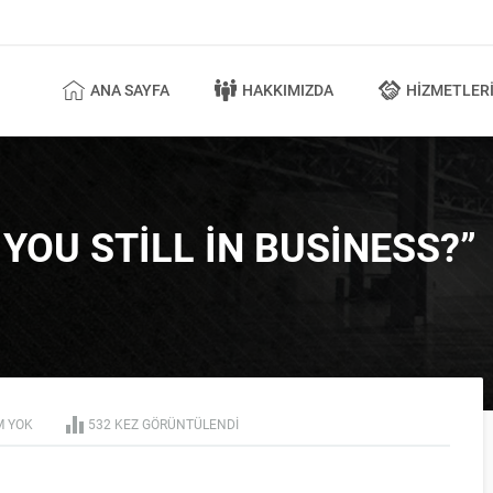
ANA SAYFA
HAKKIMIZDA
HIZMETLER
YOU STILL IN BUSINESS?”
M YOK
532 KEZ GÖRÜNTÜLENDI