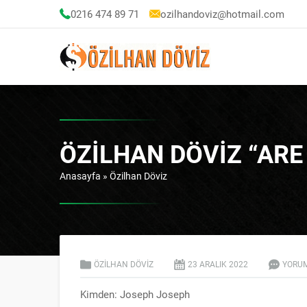
0216 474 89 71
ozilhandoviz@hotmail.com
ÖZILHAN DÖVIZ “ARE 
Anasayfa
»
Özilhan Döviz
ÖZILHAN DÖVIZ
23 ARALIK
2022
YORU
Kimden: Joseph Joseph