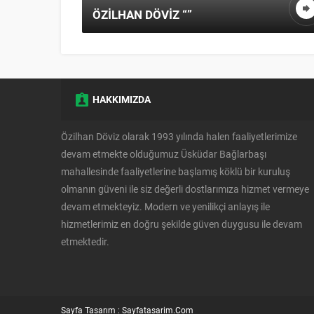
SERVICES”
HAKKIMIZDA
Özilhan Döviz olarak 1993 yılında halen faaliyetlerimize
devam etmekte olduğumuz Üsküdar Bağlarbaşı
mahallesinde faaliyetlerine başlamış köklü bir kuruluş
olmanın güveni ile siz değerli dostlarımıza hizmet vermeye
devam etmekteyiz. Modern ve yenilikçi anlayış ile
hizmetlerimiz en doğru şekilde güven duygusu ile devam
etmektedir.
Sayfa Tasarım : Sayfatasarim.Com