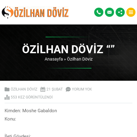
ÖZILHAN DÖVIZ “”
Anasayfa
»
Özilhan Döviz
ÖZILHAN DÖVIZ
21 ŞUBAT
YORUM YOK
553 KEZ GÖRÜNTÜLENDI
Kimden: Moshe Gabaldon
Konu:
İleti Gövdesi: