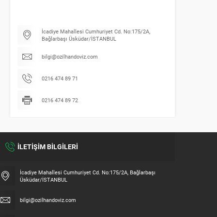
İcadiye Mahallesi Cumhuriyet Cd. No:175/2A,
Bağlarbaşı Üsküdar/İSTANBUL
bilgi@ozilhandoviz.com
ÖZILHAN DÖVIZ “”
0216 474 89 71
0216 474 89 72
İLETİŞİM BİLGİLERİ
İcadiye Mahallesi Cumhuriyet Cd. No:175/2A, Bağlarbaşı
Üsküdar/İSTANBUL
bilgi@ozilhandoviz.com