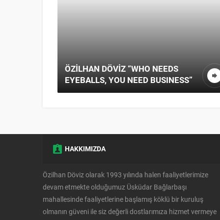
 “WHO NEEDS
ÖZILHAN DÖVIZ “LEADS
NEED BUSINESS”
YOUR BUSINESS”
HAKKIMIZDA
Özilhan Döviz olarak 1993 yılında halen faaliyetlerimize
devam etmekte olduğumuz Üsküdar Bağlarbaşı
mahallesinde faaliyetlerine başlamış köklü bir kuruluş
olmanın güveni ile siz değerli dostlarımıza hizmet vermeye