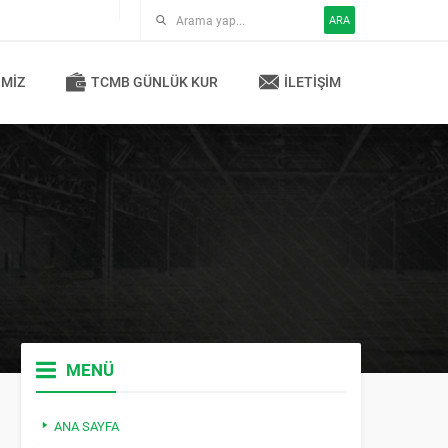
ARA
IMIZ
TCMB GÜNLÜK KUR
İLETIŞIM
MENÜ
ANA SAYFA