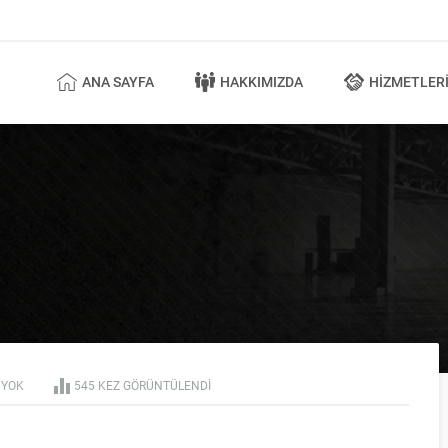
ANA SAYFA
HAKKIMIZDA
HIZMETLER
 YOK
545 KEZ GÖRÜNTÜLENDI