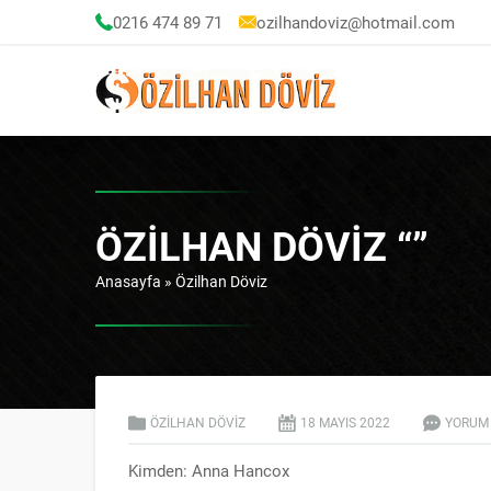
0216 474 89 71
ozilhandoviz@hotmail.com
ÖZILHAN DÖVIZ “”
Anasayfa
»
Özilhan Döviz
ÖZILHAN DÖVIZ
18 MAYIS
2022
YORUM
Kimden: Anna Hancox