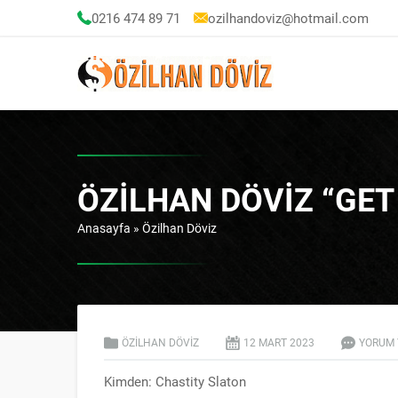
0216 474 89 71
ozilhandoviz@hotmail.com
ÖZILHAN DÖVIZ “GE
Anasayfa
»
Özilhan Döviz
ÖZILHAN DÖVIZ
12 MART
2023
YORUM 
Kimden: Chastity Slaton