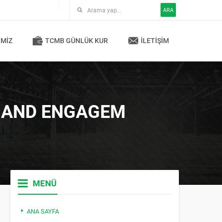
ARA
IMIZ
TCMB GÜNLÜK KUR
İLETIŞIM
, AND ENGAGEM
MENÜ
ANA SAYFA