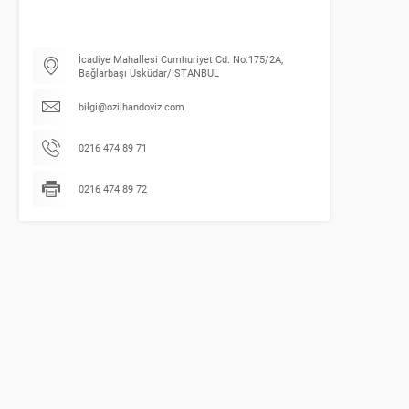
İcadiye Mahallesi Cumhuriyet Cd. No:175/2A,
Bağlarbaşı Üsküdar/İSTANBUL
bilgi@ozilhandoviz.com
0216 474 89 71
0216 474 89 72