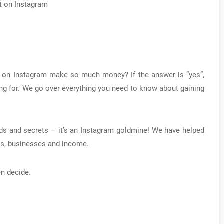
t on Instagram
 on Instagram make so much money? If the answer is “yes”,
ing for. We go over everything you need to know about gaining
ds and secrets – it’s an Instagram goldmine! We have helped
les, businesses and income.
en decide.