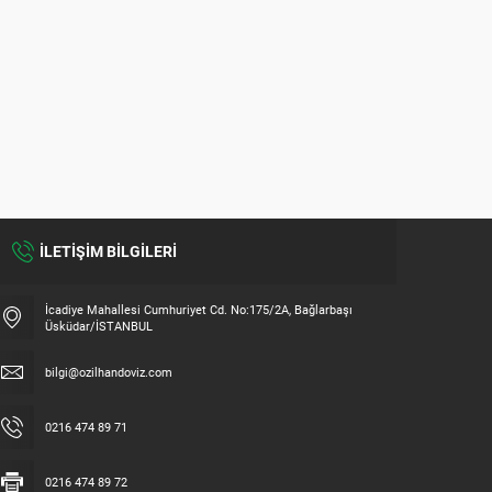
ÖZILHAN DÖVIZ “RAISE YOUR
ÖZILH
DIGITAL EXISTENCE WITH EFFE
PROMO
İLETİŞİM BİLGİLERİ
İcadiye Mahallesi Cumhuriyet Cd. No:175/2A, Bağlarbaşı
Üsküdar/İSTANBUL
bilgi@ozilhandoviz.com
0216 474 89 71
0216 474 89 72