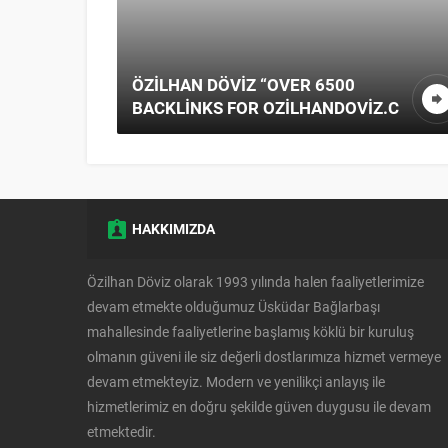
.C
ÖZILHAN DÖVIZ “”
HAKKIMIZDA
Özilhan Döviz olarak 1993 yılında halen faaliyetlerimize
devam etmekte olduğumuz Üsküdar Bağlarbaşı
mahallesinde faaliyetlerine başlamış köklü bir kuruluş
olmanın güveni ile siz değerli dostlarımıza hizmet vermeye
devam etmekteyiz. Modern ve yenilikçi anlayış ile
hizmetlerimiz en doğru şekilde güven duygusu ile devam
etmektedir.